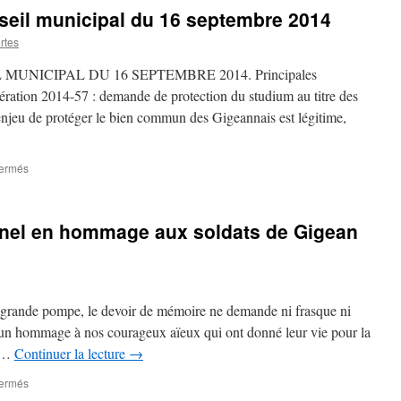
élus
nseil municipal du 16 septembre 2014
de
l’opposition
rtes
dans
le
NICIPAL DU 16 SEPTEMBRE 2014. Principales
Gigean-
bération 2014-57 : demande de protection du studium au titre des
MAG.
njeu de protéger le bien commun des Gigeannais est légitime,
fermés
sur
information
sur
le
nel en hommage aux soldats de Gigean
conseil
municipal
du
16
septembre
n grande pompe, le devoir de mémoire ne demande ni frasque ni
2014
 un hommage à nos courageux aïeux qui ont donné leur vie pour la
e …
Continuer la lecture
→
fermés
sur
Rassemblement