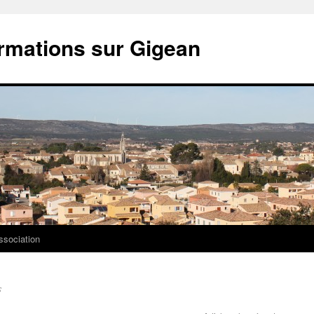
ormations sur Gigean
ssociation
s