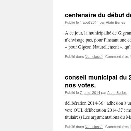
centenaire du début d
Publié le
1 août 2014
par
Alain Bertes
A ce jour, la municipalité de Gigea
n’envisage pas, pour l’instant une 
« pour Gigean Naturellement », qu’
Publié dans
Non classé
|
Commentaires 
conseil municipal du 2
nos votes.
Publié le
7 juillet 2014
par
Alain Bertes
délibération 2014-36 : adhésion à 
voté OUI. délibération 2014-37 : mod
titulaires) Les argumentations du M
Publié dans
Non classé
|
Commentaires 