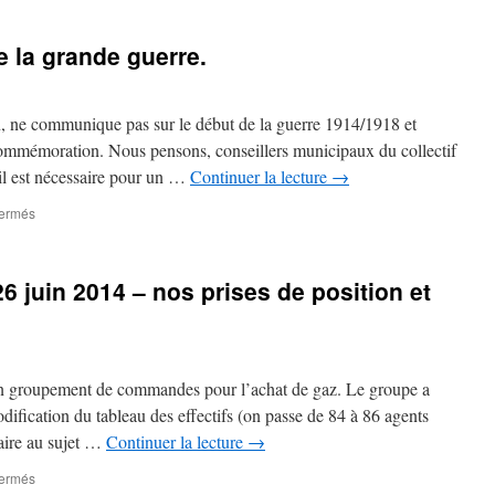
fraternel
en
e la grande guerre.
hommage
aux
soldats
de
n, ne communique pas sur le début de la guerre 1914/1918 et
Gigean
commémoration. Nous pensons, conseillers municipaux du collectif
partis
il est nécessaire pour un …
Continuer la lecture
→
en
1914.
fermés
sur
centenaire
du
début
6 juin 2014 – nos prises de position et
de
la
grande
guerre.
un groupement de commandes pour l’achat de gaz. Le groupe a
ification du tableau des effectifs (on passe de 84 à 86 agents
aire au sujet …
Continuer la lecture
→
fermés
sur