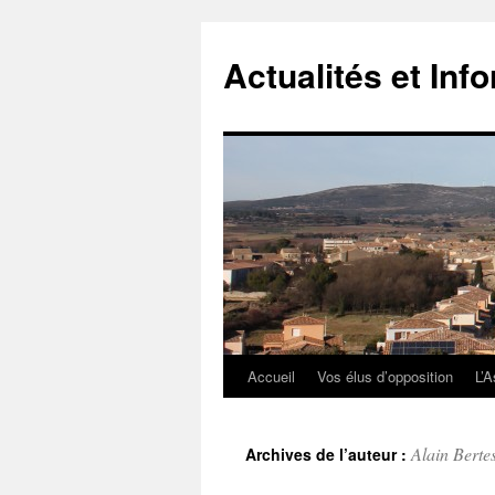
Actualités et Inf
Accueil
Vos élus d’opposition
L’A
Aller
au
Alain Berte
Archives de l’auteur :
contenu