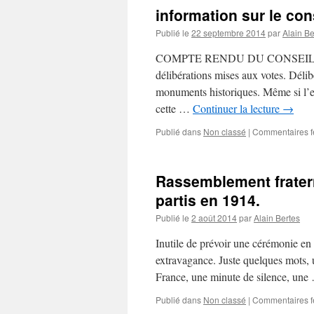
information sur le co
Publié le
22 septembre 2014
par
Alain Be
COMPTE RENDU DU CONSEIL MU
délibérations mises aux votes. Déli
monuments historiques. Même si l’e
cette …
Continuer la lecture
→
Publié dans
Non classé
|
Commentaires 
Rassemblement frater
partis en 1914.
Publié le
2 août 2014
par
Alain Bertes
Inutile de prévoir une cérémonie e
extravagance. Juste quelques mots,
France, une minute de silence, un
Publié dans
Non classé
|
Commentaires 