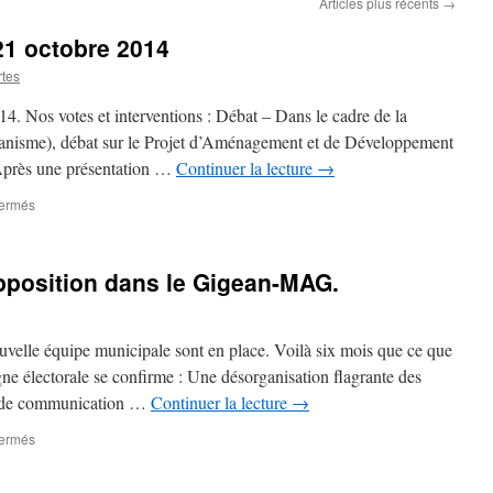
Articles plus récents
→
21 octobre 2014
rtes
4. Nos votes et interventions : Débat – Dans le cadre de la
anisme), débat sur le Projet d’Aménagement et de Développement
près une présentation …
Continuer la lecture
→
fermés
sur
conseil
municipal
du
opposition dans le Gigean-MAG.
21
octobre
2014
ouvelle équipe municipale sont en place. Voilà six mois que ce que
e électorale se confirme : Une désorganisation flagrante des
, de communication …
Continuer la lecture
→
fermés
sur
Article
des