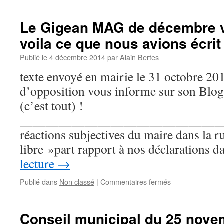
Lettre
adressée
au
Le Gigean MAG de décembre vi
maire
voila ce que nous avions écrit 
au
sujet
Publié le
4 décembre 2014
par
Alain Bertes
du
conseil
texte envoyé en mairie le 31 octobre 20
municipal
d’opposition vous informe sur son Blo
du
20
(c’est tout) !
janvier
________________________________
2015.
réactions subjectives du maire dans la r
libre »part rapport à nos déclarations
lecture
→
Publié dans
Non classé
|
Commentaires fermés
sur
Le
Gigean
MAG
Conseil municipal du 25 nove
de