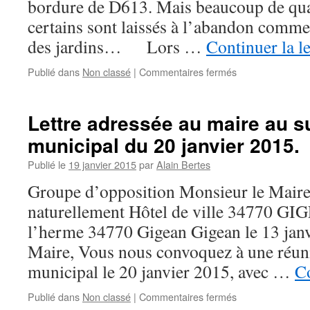
bordure de D613. Mais beaucoup de quar
Gigean
MAG
certains sont laissés à l’abandon comme
d’octobre.
des jardins… Lors …
Continuer la l
Publié dans
Non classé
|
Commentaires fermés
sur
Gigean
« ville
fleurie »,
Lettre adressée au maire au su
oui
municipal du 20 janvier 2015.
mais
…
Publié le
19 janvier 2015
par
Alain Bertes
Groupe d’opposition Monsieur le Mair
naturellement Hôtel de ville 34770 G
l’herme 34770 Gigean Gigean le 13 janv
Maire, Vous nous convoquez à une réun
municipal le 20 janvier 2015, avec …
Co
Publié dans
Non classé
|
Commentaires fermés
sur