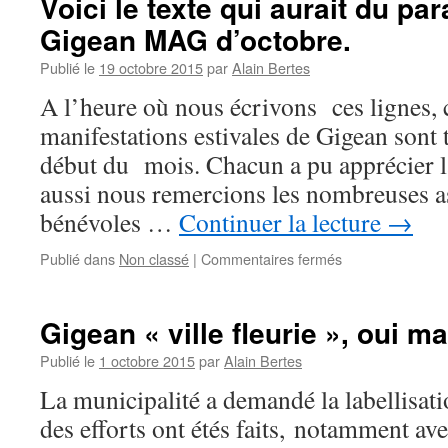
Voici le texte qui aurait du par
FIN
Gigean MAG d’octobre.
D’ANNEE
Publié le
19 octobre 2015
par
Alain Bertes
A l’heure où nous écrivons ces lignes, 
manifestations estivales de Gigean sont 
début du mois. Chacun a pu apprécier la 
aussi nous remercions les nombreuses as
bénévoles …
Continuer la lecture
→
Publié dans
Non classé
|
Commentaires fermés
sur
Voici
le
texte
Gigean « ville fleurie », oui m
qui
aurait
Publié le
1 octobre 2015
par
Alain Bertes
du
La municipalité a demandé la labellisatio
paraître
sur
des efforts ont étés faits, notamment ave
le