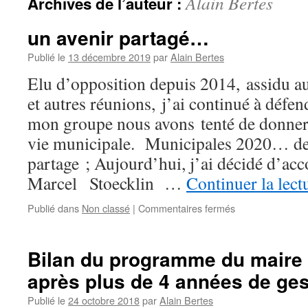
Alain Bertes
Archives de l’auteur :
un avenir partagé…
Publié le
13 décembre 2019
par
Alain Bertes
Elu d’opposition depuis 2014, assidu a
et autres réunions, j’ai continué à défe
mon groupe nous avons tenté de donner 
vie municipale. Municipales 2020… de 
partage ; Aujourd’hui, j’ai décidé d’a
Marcel Stoecklin …
Continuer la lect
Publié dans
Non classé
|
Commentaires fermés
sur
un
avenir
partagé…
Bilan du programme du maire 
après plus de 4 années de ge
Publié le
24 octobre 2018
par
Alain Bertes