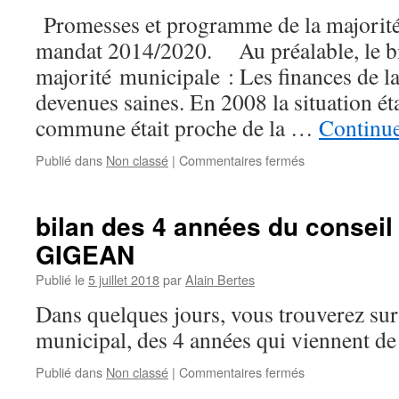
Promesses et programme de la majorité
mandat 2014/2020. Au préalable, le bil
majorité municipale : Les finances de 
devenues saines. En 2008 la situation éta
commune était proche de la …
Continue
Publié dans
Non classé
|
Commentaires fermés
sur
Bilan
du
programme
bilan des 4 années du conseil
du
GIGEAN
maire
et
Publié le
5 juillet 2018
par
Alain Bertes
de
son
Dans quelques jours, vous trouverez sur 
équipe
municipal, des 4 années qui viennent d
après
plus
Publié dans
Non classé
|
Commentaires fermés
sur
de
bilan
4