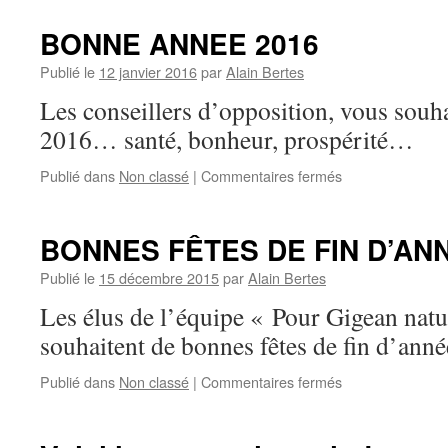
des
années
4
de
BONNE ANNEE 2016
années
gestion
du
Publié le
12 janvier 2016
par
Alain Bertes
communale.
conseil
Les conseillers d’opposition, vous souh
municipal
de
2016… santé, bonheur, prospérité…
GIGEAN
Publié dans
Non classé
|
Commentaires fermés
sur
BONNE
ANNEE
2016
BONNES FÊTES DE FIN D’AN
Publié le
15 décembre 2015
par
Alain Bertes
Les élus de l’équipe « Pour Gigean nat
souhaitent de bonnes fêtes de fin d’anné
Publié dans
Non classé
|
Commentaires fermés
sur
BONNES
FÊTES
DE