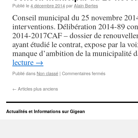
décembre
Publié le
4 décembre 2014
par
Alain Bertes
vient
Conseil municipal du 25 novembre 2014
de
sortir,
interventions. Délibération 2014-89 con
voila
2014-2017CAF – dossier de renouvelle
ce
que
ayant étudié le contrat, expose par la 
nous
manque d’ambition de la municipalité 
avions
lecture
→
écrit
:
Publié dans
Non classé
|
Commentaires fermés
sur
Conseil
municipal
←
Articles plus anciens
du
25
novembre
2014
Actualités et Informations sur Gigean